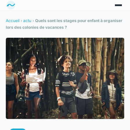
Accueil
›
actu
›
Quels sont les stages pour enfant à organiser
lors des colonies de vacances ?